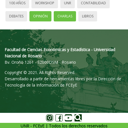
100 AÑOS
WORKSHOP
UNR
CONTABILIDAD
DEBATES
OPINIÓN
CHARLAS
LIBROS
Facultad de Ciencias Económicas y Estadística - Universidad
Nacional de Rosario
Bv. Oroño 1261 - S2000DSM - Rosario
Copyright © 2021. All Rights Reserved.
Desarrollado a partir de herramientas libres por la Dirección de
Tecnología de la Información de FCEyE
UNR - FCEyE | Todos los derechos reservados