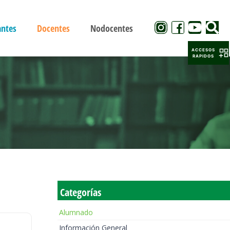
antes
Docentes
Nodocentes
ACCESOS
RAPIDOS
Categorías
Alumnado
Información General