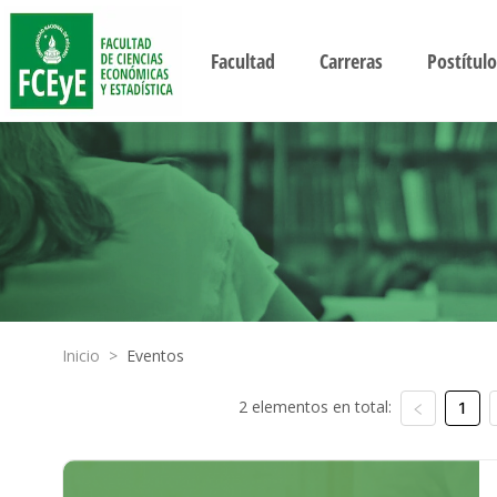
Facultad
Carreras
Postítulo
Inicio
>
Eventos
2 elementos en total:
1