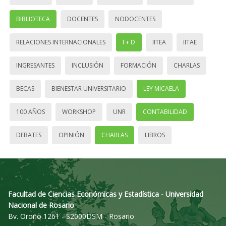
BIBLIOTECA
DOCENTES
NODOCENTES
RELACIONES INTERNACIONALES
I + D
IITEA
IITAE
INGRESANTES
INCLUSIÓN
FORMACIÓN
CHARLAS
BECAS
BIENESTAR UNIVERSITARIO
LEY MICAELA
100 AÑOS
WORKSHOP
UNR
CONTABILIDAD
DEBATES
OPINIÓN
CHARLAS
LIBROS
Facultad de Ciencias Económicas y Estadística - Universidad
Nacional de Rosario
Bv. Oroño 1261 - S2000DSM - Rosario