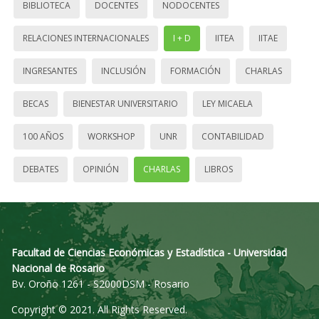
BIBLIOTECA
DOCENTES
NODOCENTES
RELACIONES INTERNACIONALES
I + D
IITEA
IITAE
INGRESANTES
INCLUSIÓN
FORMACIÓN
CHARLAS
BECAS
BIENESTAR UNIVERSITARIO
LEY MICAELA
100 AÑOS
WORKSHOP
UNR
CONTABILIDAD
DEBATES
OPINIÓN
CHARLAS
LIBROS
Facultad de Ciencias Económicas y Estadística - Universidad
Nacional de Rosario
Bv. Oroño 1261 - S2000DSM - Rosario
Copyright © 2021. All Rights Reserved.