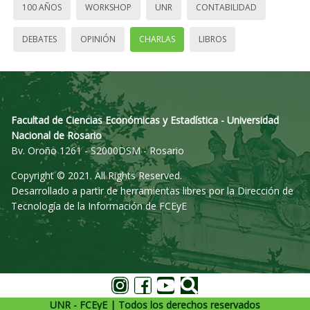
100 AÑOS
WORKSHOP
UNR
CONTABILIDAD
DEBATES
OPINIÓN
CHARLAS
LIBROS
Facultad de Ciencias Económicas y Estadística - Universidad
Nacional de Rosario
Bv. Oroño 1261 - S2000DSM - Rosario
Copyright © 2021. All Rights Reserved.
Desarrollado a partir de herramientas libres por la Dirección de
Tecnología de la Información de FCEyE
UNR - FCEyE | Todos los derechos reservados