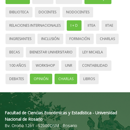
BIBLIOTECA
DOCENTES
NODOCENTES
RELACIONES INTERNACIONALES
I + D
IITEA
IITAE
INGRESANTES
INCLUSIÓN
FORMACIÓN
CHARLAS
BECAS
BIENESTAR UNIVERSITARIO
LEY MICAELA
100 AÑOS
WORKSHOP
UNR
CONTABILIDAD
DEBATES
OPINIÓN
CHARLAS
LIBROS
Facultad de Ciencias Económicas y Estadística - Universidad
Nacional de Rosario
Bv. Oroño 1261 - S2000DSM - Rosario