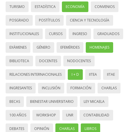
TURISMO
ESTADÍSTICA
ECONOMÍA
CONVENIOS
POSGRADO
POSTÍTULOS
CIENCIA Y TECNOLOGÍA
INSTITUCIONALES
CURSOS
INGRESO
GRADUADOS
EXÁMENES
GÉNERO
EFEMÉRIDES
HOMENAJES
BIBLIOTECA
DOCENTES
NODOCENTES
RELACIONES INTERNACIONALES
I + D
IITEA
IITAE
INGRESANTES
INCLUSIÓN
FORMACIÓN
CHARLAS
BECAS
BIENESTAR UNIVERSITARIO
LEY MICAELA
100 AÑOS
WORKSHOP
UNR
CONTABILIDAD
DEBATES
OPINIÓN
CHARLAS
LIBROS