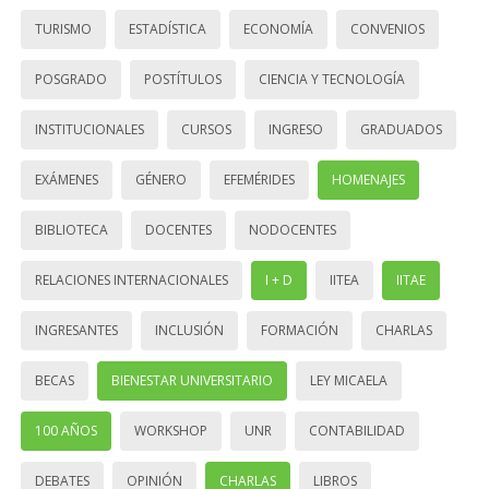
TURISMO
ESTADÍSTICA
ECONOMÍA
CONVENIOS
POSGRADO
POSTÍTULOS
CIENCIA Y TECNOLOGÍA
INSTITUCIONALES
CURSOS
INGRESO
GRADUADOS
EXÁMENES
GÉNERO
EFEMÉRIDES
HOMENAJES
BIBLIOTECA
DOCENTES
NODOCENTES
RELACIONES INTERNACIONALES
I + D
IITEA
IITAE
INGRESANTES
INCLUSIÓN
FORMACIÓN
CHARLAS
BECAS
BIENESTAR UNIVERSITARIO
LEY MICAELA
100 AÑOS
WORKSHOP
UNR
CONTABILIDAD
DEBATES
OPINIÓN
CHARLAS
LIBROS