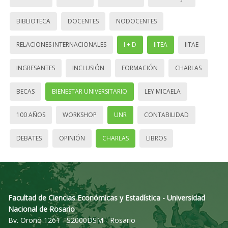
BIBLIOTECA
DOCENTES
NODOCENTES
RELACIONES INTERNACIONALES
I + D
IITEA
IITAE
INGRESANTES
INCLUSIÓN
FORMACIÓN
CHARLAS
BECAS
BIENESTAR UNIVERSITARIO
LEY MICAELA
100 AÑOS
WORKSHOP
UNR
CONTABILIDAD
DEBATES
OPINIÓN
CHARLAS
LIBROS
Facultad de Ciencias Económicas y Estadística - Universidad
Nacional de Rosario
Bv. Oroño 1261 - S2000DSM - Rosario