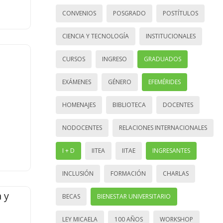
CONVENIOS
POSGRADO
POSTÍTULOS
CIENCIA Y TECNOLOGÍA
INSTITUCIONALES
CURSOS
INGRESO
GRADUADOS
EXÁMENES
GÉNERO
EFEMÉRIDES
HOMENAJES
BIBLIOTECA
DOCENTES
NODOCENTES
RELACIONES INTERNACIONALES
I + D
IITEA
IITAE
INGRESANTES
INCLUSIÓN
FORMACIÓN
CHARLAS
 y
BECAS
BIENESTAR UNIVERSITARIO
LEY MICAELA
100 AÑOS
WORKSHOP