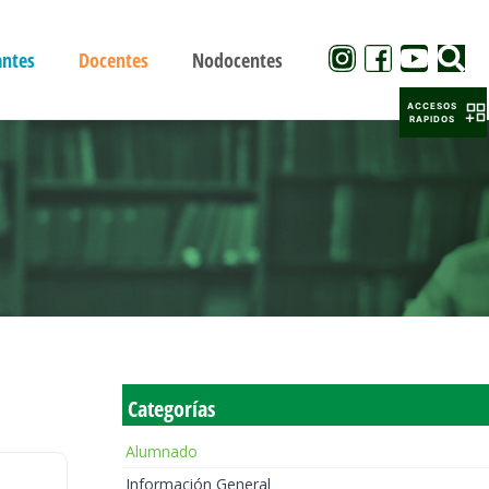
antes
Docentes
Nodocentes
ACCESOS
RAPIDOS
Categorías
Alumnado
Información General