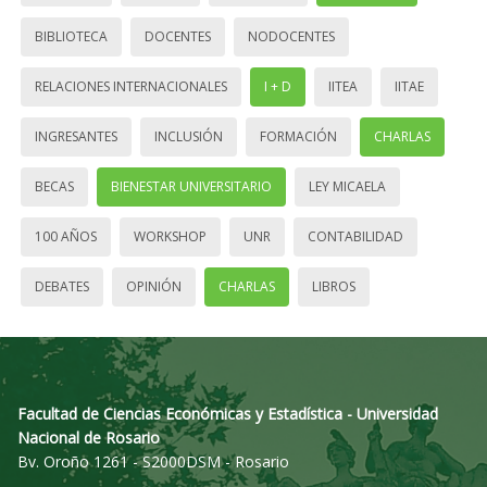
BIBLIOTECA
DOCENTES
NODOCENTES
RELACIONES INTERNACIONALES
I + D
IITEA
IITAE
INGRESANTES
INCLUSIÓN
FORMACIÓN
CHARLAS
BECAS
BIENESTAR UNIVERSITARIO
LEY MICAELA
100 AÑOS
WORKSHOP
UNR
CONTABILIDAD
DEBATES
OPINIÓN
CHARLAS
LIBROS
Facultad de Ciencias Económicas y Estadística - Universidad
Nacional de Rosario
Bv. Oroño 1261 - S2000DSM - Rosario