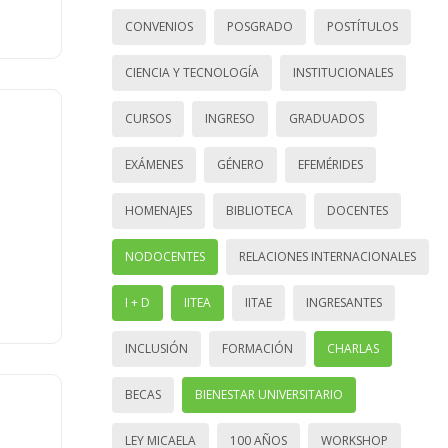
CONVENIOS
POSGRADO
POSTÍTULOS
CIENCIA Y TECNOLOGÍA
INSTITUCIONALES
CURSOS
INGRESO
GRADUADOS
EXÁMENES
GÉNERO
EFEMÉRIDES
HOMENAJES
BIBLIOTECA
DOCENTES
NODOCENTES
RELACIONES INTERNACIONALES
I + D
IITEA
IITAE
INGRESANTES
INCLUSIÓN
FORMACIÓN
CHARLAS
BECAS
BIENESTAR UNIVERSITARIO
LEY MICAELA
100 AÑOS
WORKSHOP