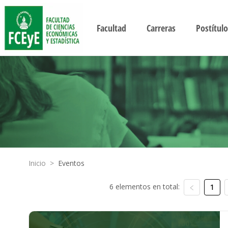
Facultad
Carreras
Postítulo
Inicio
>
Eventos
6 elementos en total:
1