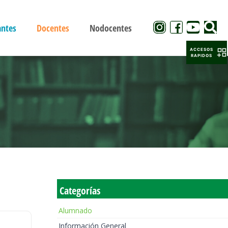
antes
Docentes
Nodocentes
ACCESOS
RAPIDOS
Categorías
Alumnado
Información General