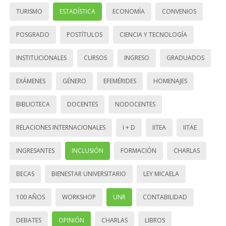
TURISMO
ESTADÍSTICA
ECONOMÍA
CONVENIOS
POSGRADO
POSTÍTULOS
CIENCIA Y TECNOLOGÍA
INSTITUCIONALES
CURSOS
INGRESO
GRADUADOS
EXÁMENES
GÉNERO
EFEMÉRIDES
HOMENAJES
BIBLIOTECA
DOCENTES
NODOCENTES
RELACIONES INTERNACIONALES
I + D
IITEA
IITAE
INGRESANTES
INCLUSIÓN
FORMACIÓN
CHARLAS
BECAS
BIENESTAR UNIVERSITARIO
LEY MICAELA
100 AÑOS
WORKSHOP
UNR
CONTABILIDAD
DEBATES
OPINIÓN
CHARLAS
LIBROS