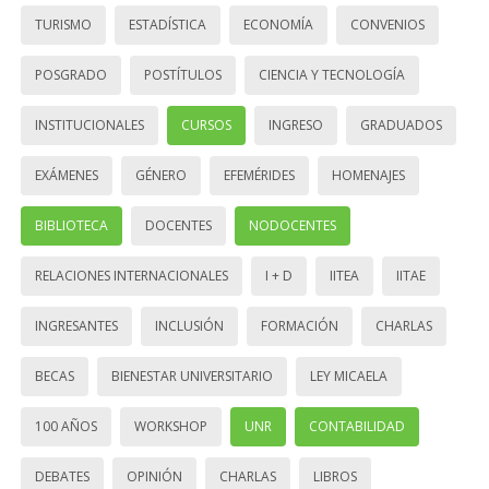
TURISMO
ESTADÍSTICA
ECONOMÍA
CONVENIOS
POSGRADO
POSTÍTULOS
CIENCIA Y TECNOLOGÍA
INSTITUCIONALES
CURSOS
INGRESO
GRADUADOS
EXÁMENES
GÉNERO
EFEMÉRIDES
HOMENAJES
BIBLIOTECA
DOCENTES
NODOCENTES
RELACIONES INTERNACIONALES
I + D
IITEA
IITAE
INGRESANTES
INCLUSIÓN
FORMACIÓN
CHARLAS
BECAS
BIENESTAR UNIVERSITARIO
LEY MICAELA
100 AÑOS
WORKSHOP
UNR
CONTABILIDAD
DEBATES
OPINIÓN
CHARLAS
LIBROS