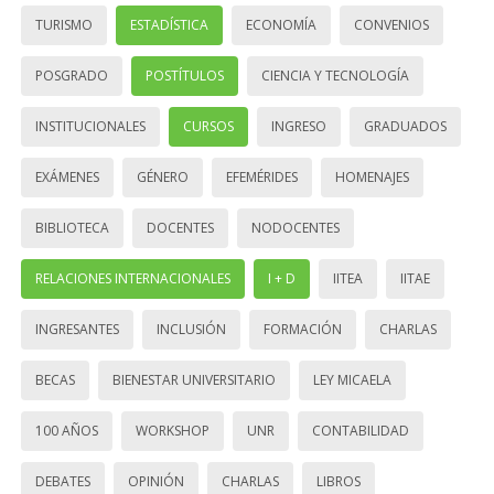
TURISMO
ESTADÍSTICA
ECONOMÍA
CONVENIOS
POSGRADO
POSTÍTULOS
CIENCIA Y TECNOLOGÍA
INSTITUCIONALES
CURSOS
INGRESO
GRADUADOS
EXÁMENES
GÉNERO
EFEMÉRIDES
HOMENAJES
BIBLIOTECA
DOCENTES
NODOCENTES
RELACIONES INTERNACIONALES
I + D
IITEA
IITAE
INGRESANTES
INCLUSIÓN
FORMACIÓN
CHARLAS
BECAS
BIENESTAR UNIVERSITARIO
LEY MICAELA
100 AÑOS
WORKSHOP
UNR
CONTABILIDAD
DEBATES
OPINIÓN
CHARLAS
LIBROS