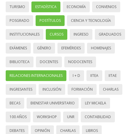
TURISMO
ESTADÍSTICA
ECONOMÍA
CONVENIOS
POSGRADO
POSTÍTULOS
CIENCIA Y TECNOLOGÍA
INSTITUCIONALES
CURSOS
INGRESO
GRADUADOS
EXÁMENES
GÉNERO
EFEMÉRIDES
HOMENAJES
BIBLIOTECA
DOCENTES
NODOCENTES
RELACIONES INTERNACIONALES
I + D
IITEA
IITAE
INGRESANTES
INCLUSIÓN
FORMACIÓN
CHARLAS
BECAS
BIENESTAR UNIVERSITARIO
LEY MICAELA
100 AÑOS
WORKSHOP
UNR
CONTABILIDAD
DEBATES
OPINIÓN
CHARLAS
LIBROS