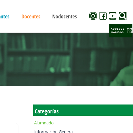
antes
Docentes
Nodocentes
ACCESOS
RAPIDOS
Categorías
Alumnado
Información General