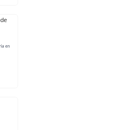
 de
ría en