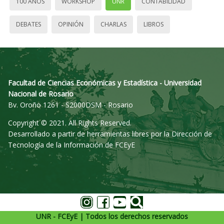
100 AÑOS
WORKSHOP
UNR
CONTABILIDAD
DEBATES
OPINIÓN
CHARLAS
LIBROS
Facultad de Ciencias Económicas y Estadística - Universidad
Nacional de Rosario
Bv. Oroño 1261 - S2000DSM - Rosario
Copyright © 2021. All Rights Reserved.
Desarrollado a partir de herramientas libres por la Dirección de
Tecnología de la Información de FCEyE
UNR - FCEyE | Todos los derechos reservados