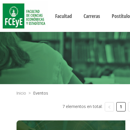
Facultad
Carreras
Postítulo
Inicio
>
Eventos
7 elementos en total:
1