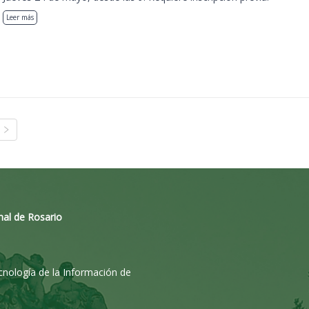
Leer más
nal de Rosario
ecnología de la Información de