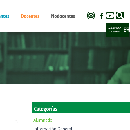
antes
Docentes
Nodocentes
ACCESOS
RAPIDOS
Categorías
Alumnado
Información General