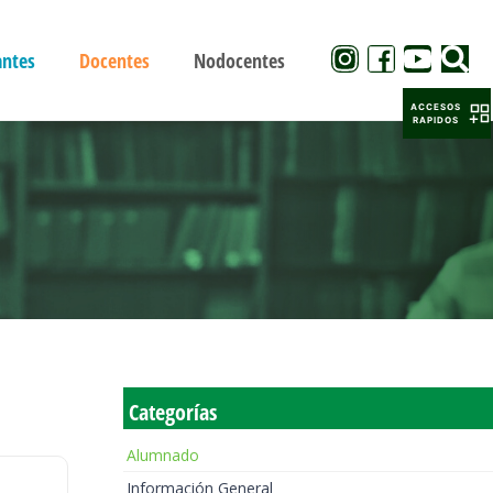
antes
Docentes
Nodocentes
ACCESOS
RAPIDOS
Categorías
Alumnado
Información General