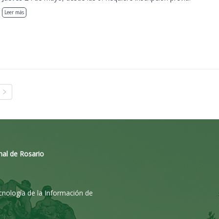
Leer más
nal de Rosario
ecnología de la Información de