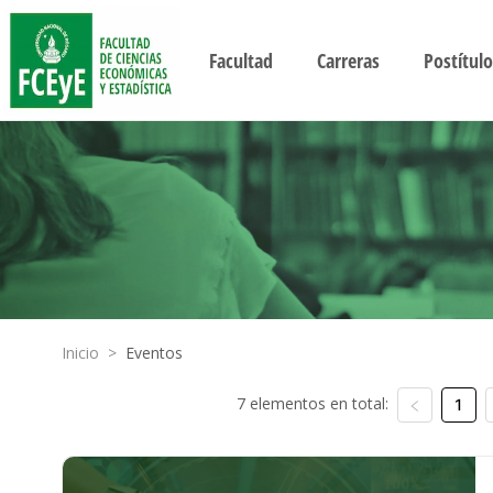
Facultad
Carreras
Postítulo
Inicio
>
Eventos
7 elementos en total:
1