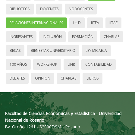
BIBLIOTECA
DOCENTES
NODOCENTES
RELACIONES INTERNACIONALES
I + D
IITEA
IITAE
INGRESANTES
INCLUSIÓN
FORMACIÓN
CHARLAS
BECAS
BIENESTAR UNIVERSITARIO
LEY MICAELA
100 AÑOS
WORKSHOP
UNR
CONTABILIDAD
DEBATES
OPINIÓN
CHARLAS
LIBROS
Facultad de Ciencias Económicas y Estadística - Universidad
Nacional de Rosario
Bv. Oroño 1261 - S2000DSM - Rosario