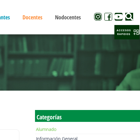
antes
Docentes
Nodocentes
ACCESOS
RAPIDOS
Categorías
Alumnado
Información General