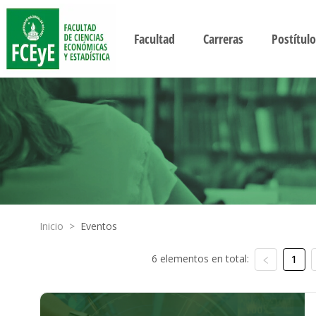
Facultad
Carreras
Postítulo
Inicio
>
Eventos
6 elementos en total:
1