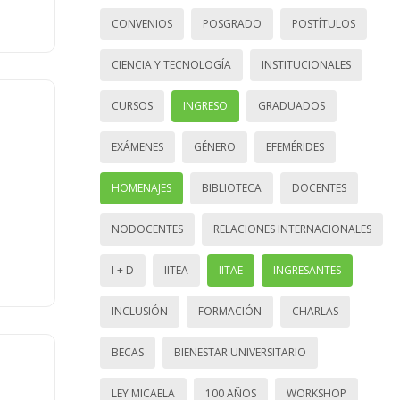
CONVENIOS
POSGRADO
POSTÍTULOS
CIENCIA Y TECNOLOGÍA
INSTITUCIONALES
CURSOS
INGRESO
GRADUADOS
EXÁMENES
GÉNERO
EFEMÉRIDES
HOMENAJES
BIBLIOTECA
DOCENTES
NODOCENTES
RELACIONES INTERNACIONALES
I + D
IITEA
IITAE
INGRESANTES
INCLUSIÓN
FORMACIÓN
CHARLAS
BECAS
BIENESTAR UNIVERSITARIO
LEY MICAELA
100 AÑOS
WORKSHOP