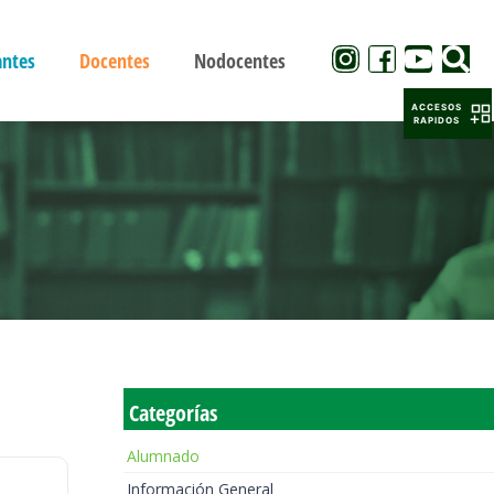
antes
Docentes
Nodocentes
ACCESOS
RAPIDOS
Categorías
Alumnado
Información General