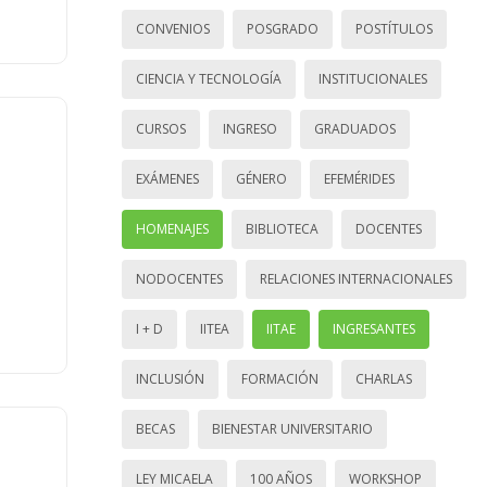
CONVENIOS
POSGRADO
POSTÍTULOS
CIENCIA Y TECNOLOGÍA
INSTITUCIONALES
CURSOS
INGRESO
GRADUADOS
EXÁMENES
GÉNERO
EFEMÉRIDES
HOMENAJES
BIBLIOTECA
DOCENTES
NODOCENTES
RELACIONES INTERNACIONALES
I + D
IITEA
IITAE
INGRESANTES
INCLUSIÓN
FORMACIÓN
CHARLAS
BECAS
BIENESTAR UNIVERSITARIO
LEY MICAELA
100 AÑOS
WORKSHOP