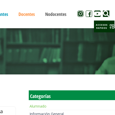
antes
Docentes
Nodocentes
ACCESOS
RAPIDOS
Categorías
Alumnado
la
Información General