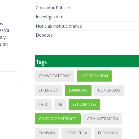
Contador Público
Investigación
os
Noticias institucionales
estra
Debates
s y
s en
Tags
CONVOCATORIAS
INVESTIGACIÓN
EXTENSIÓN
JORNADAS
CONGRESOS
IIATA
IIE
ESTUDIANTES
CONTADOR PÚBLICO
ADMINISTRACIÓN
TURISMO
ESTADÍSTICA
ECONOMÍA