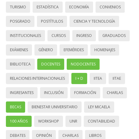
TURISMO
ESTADÍSTICA
ECONOMÍA
CONVENIOS
POSGRADO
POSTÍTULOS
CIENCIA Y TECNOLOGÍA
INSTITUCIONALES
CURSOS
INGRESO
GRADUADOS
EXÁMENES
GÉNERO
EFEMÉRIDES
HOMENAJES
BIBLIOTECA
DOCENTES
NODOCENTES
RELACIONES INTERNACIONALES
I + D
IITEA
IITAE
INGRESANTES
INCLUSIÓN
FORMACIÓN
CHARLAS
BECAS
BIENESTAR UNIVERSITARIO
LEY MICAELA
100 AÑOS
WORKSHOP
UNR
CONTABILIDAD
DEBATES
OPINIÓN
CHARLAS
LIBROS