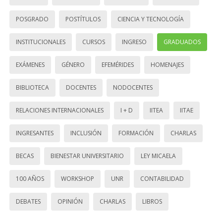
POSGRADO
POSTÍTULOS
CIENCIA Y TECNOLOGÍA
INSTITUCIONALES
CURSOS
INGRESO
GRADUADOS
EXÁMENES
GÉNERO
EFEMÉRIDES
HOMENAJES
BIBLIOTECA
DOCENTES
NODOCENTES
RELACIONES INTERNACIONALES
I + D
IITEA
IITAE
INGRESANTES
INCLUSIÓN
FORMACIÓN
CHARLAS
BECAS
BIENESTAR UNIVERSITARIO
LEY MICAELA
100 AÑOS
WORKSHOP
UNR
CONTABILIDAD
DEBATES
OPINIÓN
CHARLAS
LIBROS