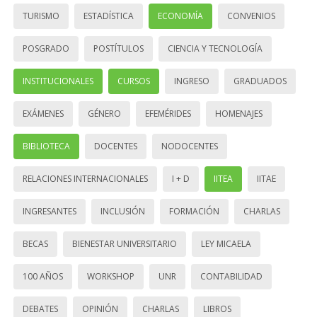
TURISMO
ESTADÍSTICA
ECONOMÍA
CONVENIOS
POSGRADO
POSTÍTULOS
CIENCIA Y TECNOLOGÍA
INSTITUCIONALES
CURSOS
INGRESO
GRADUADOS
EXÁMENES
GÉNERO
EFEMÉRIDES
HOMENAJES
BIBLIOTECA
DOCENTES
NODOCENTES
RELACIONES INTERNACIONALES
I + D
IITEA
IITAE
INGRESANTES
INCLUSIÓN
FORMACIÓN
CHARLAS
BECAS
BIENESTAR UNIVERSITARIO
LEY MICAELA
100 AÑOS
WORKSHOP
UNR
CONTABILIDAD
DEBATES
OPINIÓN
CHARLAS
LIBROS