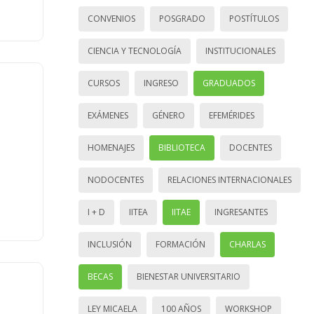
CONVENIOS
POSGRADO
POSTÍTULOS
CIENCIA Y TECNOLOGÍA
INSTITUCIONALES
CURSOS
INGRESO
GRADUADOS
EXÁMENES
GÉNERO
EFEMÉRIDES
HOMENAJES
BIBLIOTECA
DOCENTES
NODOCENTES
RELACIONES INTERNACIONALES
I + D
IITEA
IITAE
INGRESANTES
INCLUSIÓN
FORMACIÓN
CHARLAS
BECAS
BIENESTAR UNIVERSITARIO
LEY MICAELA
100 AÑOS
WORKSHOP