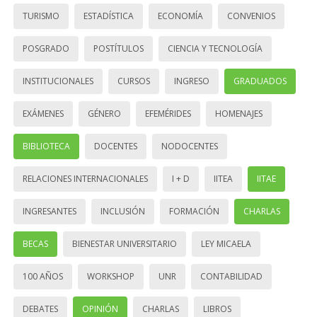
TURISMO
ESTADÍSTICA
ECONOMÍA
CONVENIOS
POSGRADO
POSTÍTULOS
CIENCIA Y TECNOLOGÍA
INSTITUCIONALES
CURSOS
INGRESO
GRADUADOS
EXÁMENES
GÉNERO
EFEMÉRIDES
HOMENAJES
BIBLIOTECA
DOCENTES
NODOCENTES
RELACIONES INTERNACIONALES
I + D
IITEA
IITAE
INGRESANTES
INCLUSIÓN
FORMACIÓN
CHARLAS
BECAS
BIENESTAR UNIVERSITARIO
LEY MICAELA
100 AÑOS
WORKSHOP
UNR
CONTABILIDAD
DEBATES
OPINIÓN
CHARLAS
LIBROS