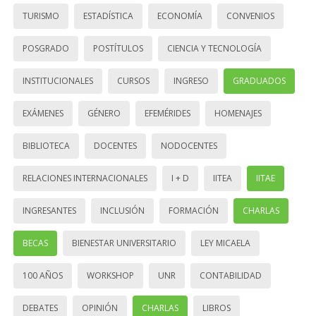
TURISMO
ESTADÍSTICA
ECONOMÍA
CONVENIOS
POSGRADO
POSTÍTULOS
CIENCIA Y TECNOLOGÍA
INSTITUCIONALES
CURSOS
INGRESO
GRADUADOS
EXÁMENES
GÉNERO
EFEMÉRIDES
HOMENAJES
BIBLIOTECA
DOCENTES
NODOCENTES
RELACIONES INTERNACIONALES
I + D
IITEA
IITAE
INGRESANTES
INCLUSIÓN
FORMACIÓN
CHARLAS
BECAS
BIENESTAR UNIVERSITARIO
LEY MICAELA
100 AÑOS
WORKSHOP
UNR
CONTABILIDAD
DEBATES
OPINIÓN
CHARLAS
LIBROS