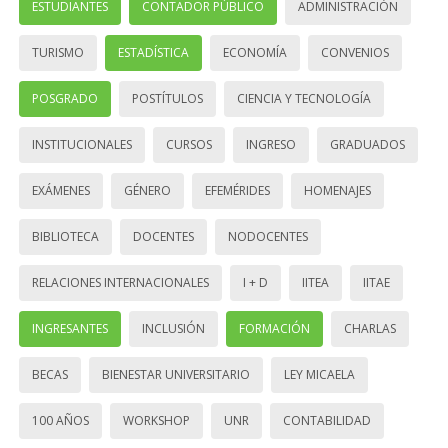
ESTUDIANTES
CONTADOR PÚBLICO
ADMINISTRACIÓN
TURISMO
ESTADÍSTICA
ECONOMÍA
CONVENIOS
POSGRADO
POSTÍTULOS
CIENCIA Y TECNOLOGÍA
INSTITUCIONALES
CURSOS
INGRESO
GRADUADOS
EXÁMENES
GÉNERO
EFEMÉRIDES
HOMENAJES
BIBLIOTECA
DOCENTES
NODOCENTES
RELACIONES INTERNACIONALES
I + D
IITEA
IITAE
INGRESANTES
INCLUSIÓN
FORMACIÓN
CHARLAS
BECAS
BIENESTAR UNIVERSITARIO
LEY MICAELA
100 AÑOS
WORKSHOP
UNR
CONTABILIDAD