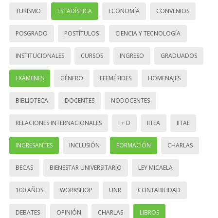
TURISMO
ESTADÍSTICA
ECONOMÍA
CONVENIOS
POSGRADO
POSTÍTULOS
CIENCIA Y TECNOLOGÍA
INSTITUCIONALES
CURSOS
INGRESO
GRADUADOS
EXÁMENES
GÉNERO
EFEMÉRIDES
HOMENAJES
BIBLIOTECA
DOCENTES
NODOCENTES
RELACIONES INTERNACIONALES
I + D
IITEA
IITAE
INGRESANTES
INCLUSIÓN
FORMACIÓN
CHARLAS
BECAS
BIENESTAR UNIVERSITARIO
LEY MICAELA
100 AÑOS
WORKSHOP
UNR
CONTABILIDAD
DEBATES
OPINIÓN
CHARLAS
LIBROS