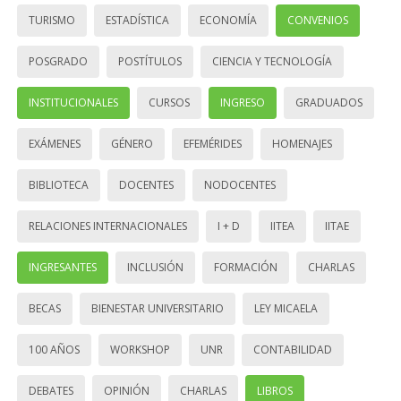
TURISMO
ESTADÍSTICA
ECONOMÍA
CONVENIOS
POSGRADO
POSTÍTULOS
CIENCIA Y TECNOLOGÍA
INSTITUCIONALES
CURSOS
INGRESO
GRADUADOS
EXÁMENES
GÉNERO
EFEMÉRIDES
HOMENAJES
BIBLIOTECA
DOCENTES
NODOCENTES
RELACIONES INTERNACIONALES
I + D
IITEA
IITAE
INGRESANTES
INCLUSIÓN
FORMACIÓN
CHARLAS
BECAS
BIENESTAR UNIVERSITARIO
LEY MICAELA
100 AÑOS
WORKSHOP
UNR
CONTABILIDAD
DEBATES
OPINIÓN
CHARLAS
LIBROS