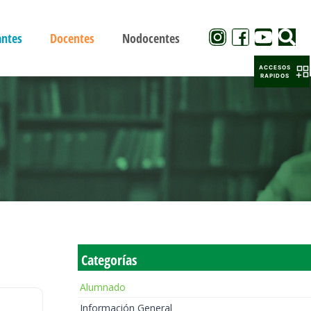
antes
Docentes
Nodocentes
ACCESOS
RAPIDOS
Categorías
Alumnado
Información General