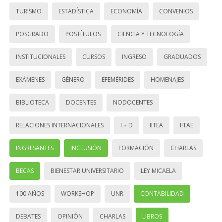
TURISMO
ESTADÍSTICA
ECONOMÍA
CONVENIOS
POSGRADO
POSTÍTULOS
CIENCIA Y TECNOLOGÍA
INSTITUCIONALES
CURSOS
INGRESO
GRADUADOS
EXÁMENES
GÉNERO
EFEMÉRIDES
HOMENAJES
BIBLIOTECA
DOCENTES
NODOCENTES
RELACIONES INTERNACIONALES
I + D
IITEA
IITAE
INGRESANTES
INCLUSIÓN
FORMACIÓN
CHARLAS
BECAS
BIENESTAR UNIVERSITARIO
LEY MICAELA
100 AÑOS
WORKSHOP
UNR
CONTABILIDAD
DEBATES
OPINIÓN
CHARLAS
LIBROS