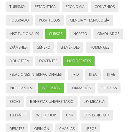
TURISMO
ESTADÍSTICA
ECONOMÍA
CONVENIOS
POSGRADO
POSTÍTULOS
CIENCIA Y TECNOLOGÍA
INSTITUCIONALES
CURSOS
INGRESO
GRADUADOS
EXÁMENES
GÉNERO
EFEMÉRIDES
HOMENAJES
BIBLIOTECA
DOCENTES
NODOCENTES
RELACIONES INTERNACIONALES
I + D
IITEA
IITAE
INGRESANTES
INCLUSIÓN
FORMACIÓN
CHARLAS
BECAS
BIENESTAR UNIVERSITARIO
LEY MICAELA
100 AÑOS
WORKSHOP
UNR
CONTABILIDAD
DEBATES
OPINIÓN
CHARLAS
LIBROS