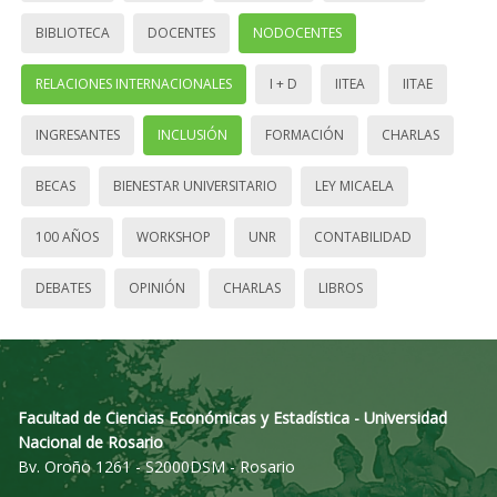
BIBLIOTECA
DOCENTES
NODOCENTES
RELACIONES INTERNACIONALES
I + D
IITEA
IITAE
INGRESANTES
INCLUSIÓN
FORMACIÓN
CHARLAS
BECAS
BIENESTAR UNIVERSITARIO
LEY MICAELA
100 AÑOS
WORKSHOP
UNR
CONTABILIDAD
DEBATES
OPINIÓN
CHARLAS
LIBROS
Facultad de Ciencias Económicas y Estadística - Universidad
Nacional de Rosario
Bv. Oroño 1261 - S2000DSM - Rosario