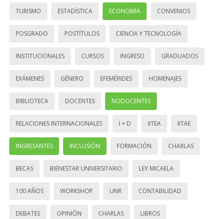
TURISMO
ESTADÍSTICA
ECONOMÍA
CONVENIOS
POSGRADO
POSTÍTULOS
CIENCIA Y TECNOLOGÍA
INSTITUCIONALES
CURSOS
INGRESO
GRADUADOS
EXÁMENES
GÉNERO
EFEMÉRIDES
HOMENAJES
BIBLIOTECA
DOCENTES
NODOCENTES
RELACIONES INTERNACIONALES
I + D
IITEA
IITAE
INGRESANTES
INCLUSIÓN
FORMACIÓN
CHARLAS
BECAS
BIENESTAR UNIVERSITARIO
LEY MICAELA
100 AÑOS
WORKSHOP
UNR
CONTABILIDAD
DEBATES
OPINIÓN
CHARLAS
LIBROS