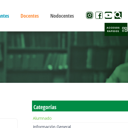
antes
Docentes
Nodocentes
ACCESOS
RAPIDOS
Categorías
Alumnado
Información General