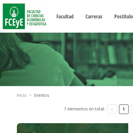
Facultad
Carreras
Postítulo
Inicio
>
Eventos
7 elementos en total:
1