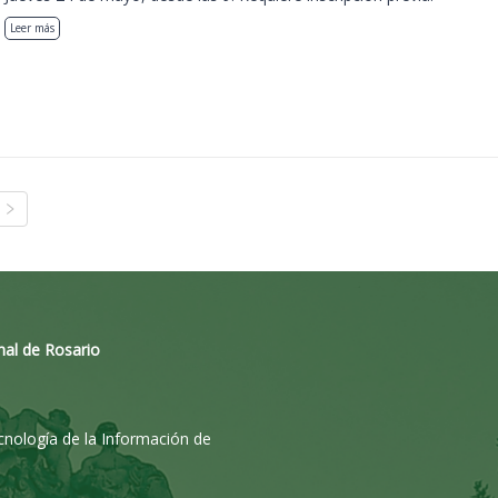
Leer más
nal de Rosario
ecnología de la Información de