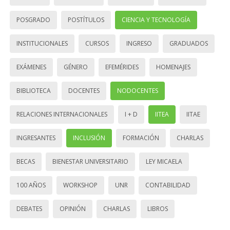
POSGRADO
POSTÍTULOS
CIENCIA Y TECNOLOGÍA
INSTITUCIONALES
CURSOS
INGRESO
GRADUADOS
EXÁMENES
GÉNERO
EFEMÉRIDES
HOMENAJES
BIBLIOTECA
DOCENTES
NODOCENTES
RELACIONES INTERNACIONALES
I + D
IITEA
IITAE
INGRESANTES
INCLUSIÓN
FORMACIÓN
CHARLAS
BECAS
BIENESTAR UNIVERSITARIO
LEY MICAELA
100 AÑOS
WORKSHOP
UNR
CONTABILIDAD
DEBATES
OPINIÓN
CHARLAS
LIBROS