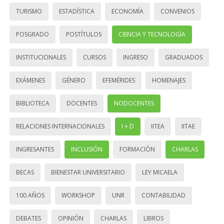
TURISMO
ESTADÍSTICA
ECONOMÍA
CONVENIOS
POSGRADO
POSTÍTULOS
CIENCIA Y TECNOLOGÍA
INSTITUCIONALES
CURSOS
INGRESO
GRADUADOS
EXÁMENES
GÉNERO
EFEMÉRIDES
HOMENAJES
BIBLIOTECA
DOCENTES
NODOCENTES
RELACIONES INTERNACIONALES
I + D
IITEA
IITAE
INGRESANTES
INCLUSIÓN
FORMACIÓN
CHARLAS
BECAS
BIENESTAR UNIVERSITARIO
LEY MICAELA
100 AÑOS
WORKSHOP
UNR
CONTABILIDAD
DEBATES
OPINIÓN
CHARLAS
LIBROS