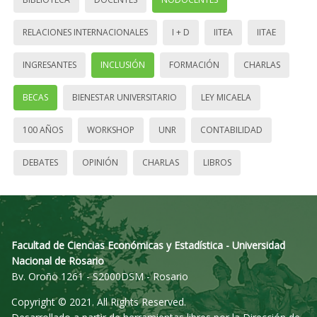
RELACIONES INTERNACIONALES
I + D
IITEA
IITAE
INGRESANTES
INCLUSIÓN
FORMACIÓN
CHARLAS
BECAS
BIENESTAR UNIVERSITARIO
LEY MICAELA
100 AÑOS
WORKSHOP
UNR
CONTABILIDAD
DEBATES
OPINIÓN
CHARLAS
LIBROS
Facultad de Ciencias Económicas y Estadística - Universidad
Nacional de Rosario
Bv. Oroño 1261 - S2000DSM - Rosario
Copyright © 2021. All Rights Reserved.