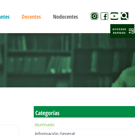
antes
Docentes
Nodocentes
ACCESOS
RAPIDOS
Categorías
Alumnado
Información General