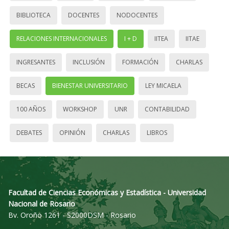
BIBLIOTECA
DOCENTES
NODOCENTES
RELACIONES INTERNACIONALES
I + D
IITEA
IITAE
INGRESANTES
INCLUSIÓN
FORMACIÓN
CHARLAS
BECAS
BIENESTAR UNIVERSITARIO
LEY MICAELA
100 AÑOS
WORKSHOP
UNR
CONTABILIDAD
DEBATES
OPINIÓN
CHARLAS
LIBROS
Facultad de Ciencias Económicas y Estadística - Universidad
Nacional de Rosario
Bv. Oroño 1261 - S2000DSM - Rosario