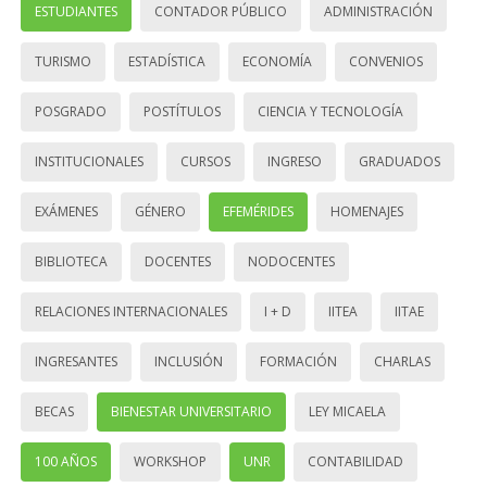
ESTUDIANTES
CONTADOR PÚBLICO
ADMINISTRACIÓN
TURISMO
ESTADÍSTICA
ECONOMÍA
CONVENIOS
POSGRADO
POSTÍTULOS
CIENCIA Y TECNOLOGÍA
INSTITUCIONALES
CURSOS
INGRESO
GRADUADOS
EXÁMENES
GÉNERO
EFEMÉRIDES
HOMENAJES
BIBLIOTECA
DOCENTES
NODOCENTES
RELACIONES INTERNACIONALES
I + D
IITEA
IITAE
INGRESANTES
INCLUSIÓN
FORMACIÓN
CHARLAS
BECAS
BIENESTAR UNIVERSITARIO
LEY MICAELA
100 AÑOS
WORKSHOP
UNR
CONTABILIDAD