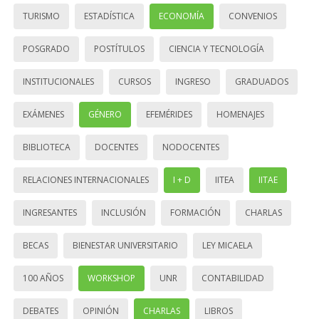
TURISMO
ESTADÍSTICA
ECONOMÍA
CONVENIOS
POSGRADO
POSTÍTULOS
CIENCIA Y TECNOLOGÍA
INSTITUCIONALES
CURSOS
INGRESO
GRADUADOS
EXÁMENES
GÉNERO
EFEMÉRIDES
HOMENAJES
BIBLIOTECA
DOCENTES
NODOCENTES
RELACIONES INTERNACIONALES
I + D
IITEA
IITAE
INGRESANTES
INCLUSIÓN
FORMACIÓN
CHARLAS
BECAS
BIENESTAR UNIVERSITARIO
LEY MICAELA
100 AÑOS
WORKSHOP
UNR
CONTABILIDAD
DEBATES
OPINIÓN
CHARLAS
LIBROS