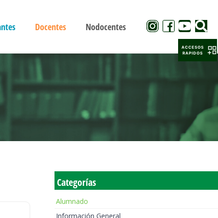
antes
Docentes
Nodocentes
ACCESOS
RAPIDOS
Categorías
Alumnado
Información General