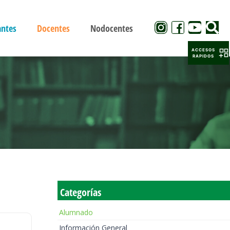
antes
Docentes
Nodocentes
ACCESOS
RAPIDOS
Categorías
Alumnado
Información General