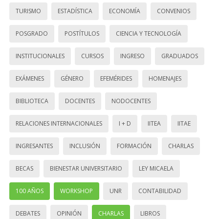
TURISMO
ESTADÍSTICA
ECONOMÍA
CONVENIOS
POSGRADO
POSTÍTULOS
CIENCIA Y TECNOLOGÍA
INSTITUCIONALES
CURSOS
INGRESO
GRADUADOS
EXÁMENES
GÉNERO
EFEMÉRIDES
HOMENAJES
BIBLIOTECA
DOCENTES
NODOCENTES
RELACIONES INTERNACIONALES
I + D
IITEA
IITAE
INGRESANTES
INCLUSIÓN
FORMACIÓN
CHARLAS
BECAS
BIENESTAR UNIVERSITARIO
LEY MICAELA
100 AÑOS
WORKSHOP
UNR
CONTABILIDAD
DEBATES
OPINIÓN
CHARLAS
LIBROS