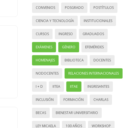
CONVENIOS
POSGRADO
POSTÍTULOS
CIENCIA Y TECNOLOGÍA
INSTITUCIONALES
CURSOS
INGRESO
GRADUADOS
EXÁMENES
GÉNERO
EFEMÉRIDES
HOMENAJES
BIBLIOTECA
DOCENTES
NODOCENTES
RELACIONES INTERNACIONALES
I + D
IITEA
IITAE
INGRESANTES
INCLUSIÓN
FORMACIÓN
CHARLAS
BECAS
BIENESTAR UNIVERSITARIO
LEY MICAELA
100 AÑOS
WORKSHOP