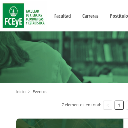
Facultad
Carreras
Postítulo
Inicio
>
Eventos
7 elementos en total:
1