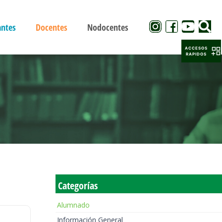
antes
Docentes
Nodocentes
ACCESOS
RAPIDOS
Categorías
Alumnado
Información General