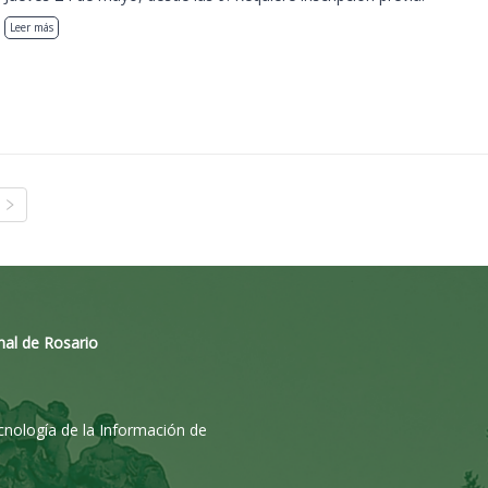
Leer más
nal de Rosario
ecnología de la Información de